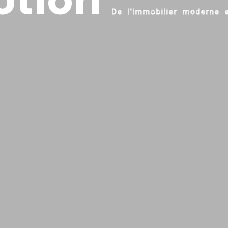
o
t
i
o
n
D
e
l
'
i
m
m
o
b
i
l
i
e
r
m
o
d
e
r
n
e