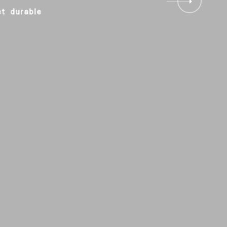
e
t
d
u
r
a
b
l
e